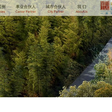
案例
事业合伙人
城市合伙人
我 们
ces
Career Partner
City Partner
AboutUs